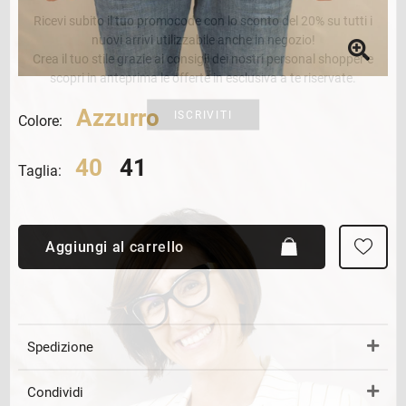
Ricevi subito il tuo promocode con lo sconto del 20% su tutti i
nuovi arrivi utilizzabile anche in negozio!
Crea il tuo stile grazie ai consigli dei nostri personal shopper e
scopri in anteprima le offerte in esclusiva a te riservate.
Azzurro
ISCRIVITI
Colore:
40
41
Taglia:
Aggiungi al carrello
Spedizione
Condividi