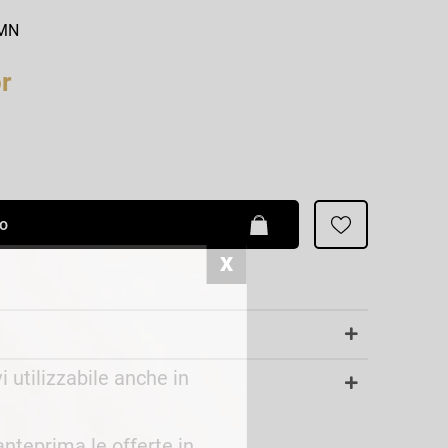
Patrizia Pepe
CMN
r
lo
i utilizzabile anche in
 anteprima le offerte in