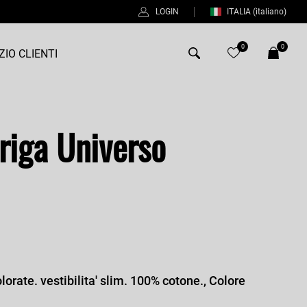
LOGIN
ITALIA
(italiano)
0
0
ZIO CLIENTI
Antony Morato
riga Universo
Bob
Duno
Fred Perry
Intrecci
Manuel Ritz
Perfection
orate. vestibilita' slim. 100% cotone., Colore
Universo