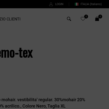
LOGIN
ITALIA
(italiano)
0
0
ZIO CLIENTI
Antony Morato
emo-tex
Bob
Duno
Fred Perry
Intrecci
Manuel Ritz
Perfection
 mohair. vestibilita' regular. 30%mohair 20%
Universo
 acrilico., Colore Nero, Taglia XL