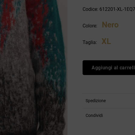
an Simmon
Cycle jeans
Codice: 612201-XL-1EQ
Nero
Colore:
XL
Taglia:
Aggiungi al carrel
Spedizione
Condividi