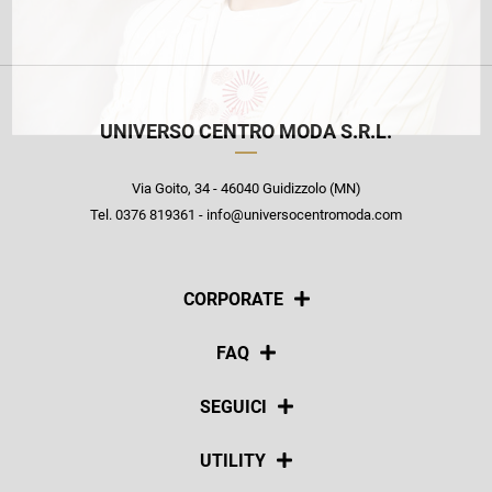
UNIVERSO CENTRO MODA S.R.L.
Via Goito, 34 - 46040 Guidizzolo (MN)
Tel. 0376 819361 - info@universocentromoda.com
CORPORATE
Chi siamo
FAQ
La nostra policy
Pagamenti
SEGUICI
Spedizioni
Social
UTILITY
Resi e rimborsi