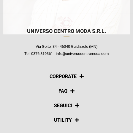
UNIVERSO CENTRO MODA S.R.L.
Via Goito, 34 - 46040 Guidizzolo (MN)
Tel. 0376 819361 - info@universocentromoda.com
CORPORATE
Chi siamo
FAQ
La nostra policy
Pagamenti
SEGUICI
Spedizioni
Social
UTILITY
Resi e rimborsi
Iscriviti alla newsletter
Sitemap