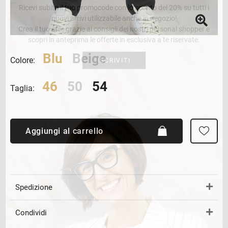
Ricevi subito il tuo promocode con lo sconto del 20% su tutti i
nuovi arrivi utilizzabile anche in negozio!
Crea il tuo stile grazie ai consigli dei nostri personal shopper e
scopri in anteprima le offerte in esclusiva a te riservate.
Blu
Beige
Colore:
ISCRIVITI
46
50
54
Taglia:
Aggiungi al carrello
Spedizione
Condividi