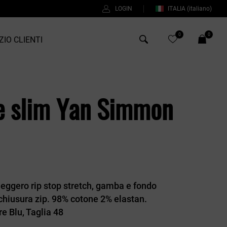
LOGIN
ITALIA
(italiano)
0
0
ZIO CLIENTI
Antony Morato
e slim Yan Simmon
Bob
Duno
Fred Perry
Intrecci
Manuel Ritz
leggero rip stop stretch, gamba e fondo
Perfection
, chiusura zip. 98% cotone 2% elastan.
ore Blu, Taglia 48
Universo