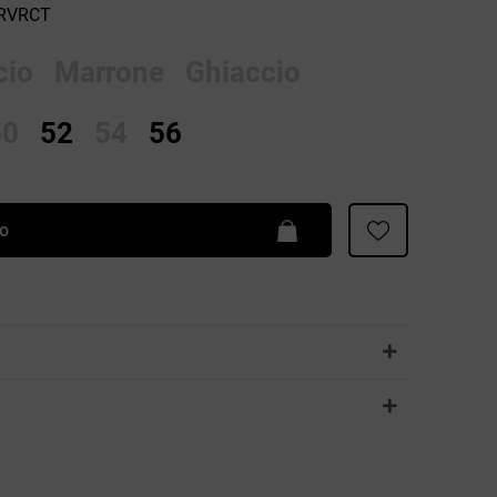
-RVRCT
Patrizia Pepe
cio
Marrone
Ghiaccio
50
52
54
56
lo