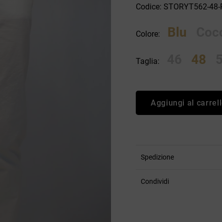
Codice: STORYT562-48
an Simmon
Cycle jeans
Blu
Coc
Colore:
46
48
Taglia:
Aggiungi al carrel
Spedizione
Condividi