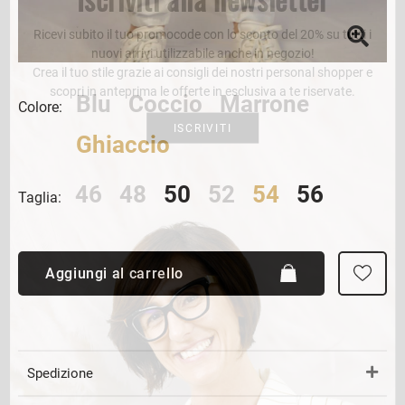
Ricevi subito il tuo promocode con lo sconto del 20% su tutti i
nuovi arrivi utilizzabile anche in negozio!
Crea il tuo stile grazie ai consigli dei nostri personal shopper e
scopri in anteprima le offerte in esclusiva a te riservate.
Blu
Coccio
Marrone
Colore:
ISCRIVITI
Ghiaccio
46
48
50
52
54
56
Taglia:
Aggiungi al carrello
Spedizione